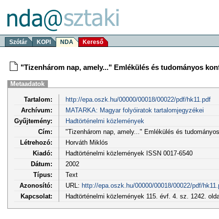
Szótár
KOPI
NDA
Kereső
"Tizenhárom nap, amely..." Emlékülés és tudományos konfe
Metaadatok
Tartalom:
http://epa.oszk.hu/00000/00018/00022/pdf/hk11.pdf
Archívum:
MATARKA: Magyar folyóiratok tartalomjegyzékei
Gyűjtemény:
Hadtörténelmi közlemények
Cím:
"Tizenhárom nap, amely..." Emlékülés és tudományos 
Létrehozó:
Horváth Miklós
Kiadó:
Hadtörténelmi közlemények ISSN 0017-6540
Dátum:
2002
Típus:
Text
Azonosító:
URL:
http://epa.oszk.hu/00000/00018/00022/pdf/hk11.
Kapcsolat:
Hadtörténelmi közlemények 115. évf. 4. sz. 1242. old