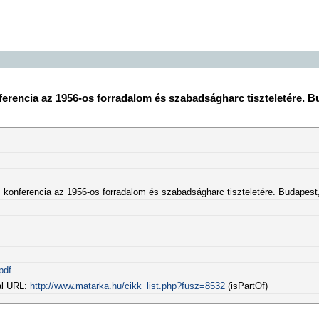
rencia az 1956-os forradalom és szabadságharc tiszteletére. Bu
konferencia az 1956-os forradalom és szabadságharc tiszteletére. Budapest,
pdf
al URL:
http://www.matarka.hu/cikk_list.php?fusz=8532
(isPartOf)