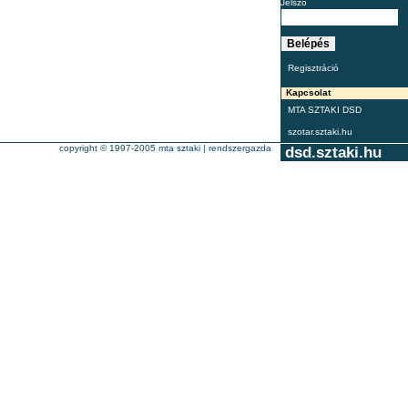
Jelszó
Regisztráció
Kapcsolat
MTA SZTAKI DSD
szotar.sztaki.hu
copyright © 1997-2005
mta sztaki
|
rendszergazda
dsd.sztaki.hu