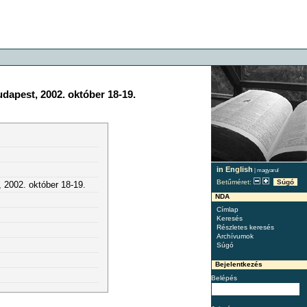
dapest, 2002. október 18-19.
in English
|
magyarul
Betűméret:
Súgó
 2002. október 18-19.
NDA
Címlap
Keresés
Részletes keresés
Archívumok
Súgó
Bejelentkezés
Belépés