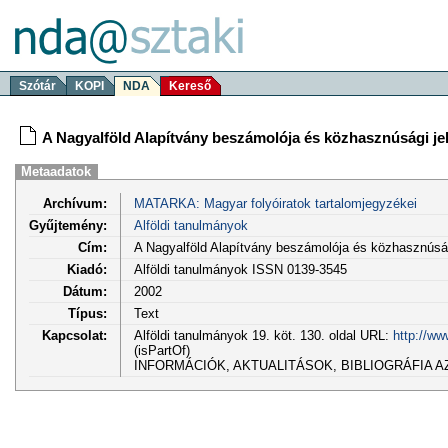
Szótár
KOPI
NDA
Kereső
A Nagyalföld Alapítvány beszámolója és közhasznúsági jel
Metaadatok
Archívum:
MATARKA: Magyar folyóiratok tartalomjegyzékei
Gyűjtemény:
Alföldi tanulmányok
Cím:
A Nagyalföld Alapítvány beszámolója és közhasznúsági
Kiadó:
Alföldi tanulmányok ISSN 0139-3545
Dátum:
2002
Típus:
Text
Kapcsolat:
Alföldi tanulmányok 19. köt. 130. oldal URL:
http://ww
(isPartOf)
INFORMÁCIÓK, AKTUALITÁSOK, BIBLIOGRÁFIA AZ A