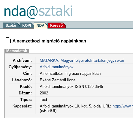
Szótár
KOPI
NDA
Kereső
A nemzetközi migráció napjainkban
Metaadatok
Archívum:
MATARKA: Magyar folyóiratok tartalomjegyzékei
Gyűjtemény:
Alföldi tanulmányok
Cím:
A nemzetközi migráció napjainkban
Létrehozó:
Ekéné Zamárdi Ilona
Kiadó:
Alföldi tanulmányok ISSN 0139-3545
Dátum:
2002
Típus:
Text
Kapcsolat:
Alföldi tanulmányok 19. köt. 5. oldal URL:
http://www.
(isPartOf)