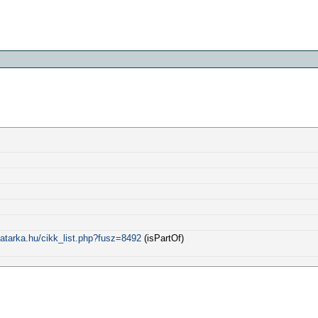
atarka.hu/cikk_list.php?fusz=8492
(isPartOf)