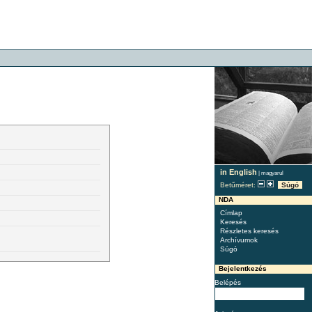
in English
|
magyarul
Betűméret:
Súgó
NDA
Címlap
Keresés
Részletes keresés
Archívumok
Súgó
Bejelentkezés
Belépés