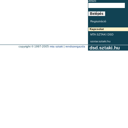
Jelszó
Regisztráció
Kapcsolat
MTA SZTAKI DSD
szotar.sztaki.hu
copyright © 1997-2005
mta sztaki
|
rendszergazda
dsd.sztaki.hu