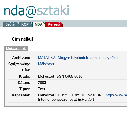
Szótár
KOPI
NDA
Kereső
Cím nélkül
Metaadatok
Archívum:
MATARKA: Magyar folyóiratok tartalomjegyzékei
Gyűjtemény:
Méhészet
Cím:
Kiadó:
Méhészet ISSN 0465-6016
Dátum:
2003
Típus:
Text
Kapcsolat:
Méhészet 51. évf. 10. sz. 16. oldal URL:
http://www.m
Internet böngésző rovat (isPartOf)