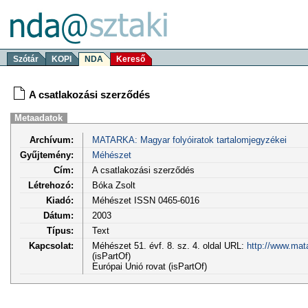
Szótár
KOPI
NDA
Kereső
A csatlakozási szerződés
Metaadatok
Archívum:
MATARKA: Magyar folyóiratok tartalomjegyzékei
Gyűjtemény:
Méhészet
Cím:
A csatlakozási szerződés
Létrehozó:
Bóka Zsolt
Kiadó:
Méhészet ISSN 0465-6016
Dátum:
2003
Típus:
Text
Kapcsolat:
Méhészet 51. évf. 8. sz. 4. oldal URL:
http://www.mat
(isPartOf)
Európai Unió rovat (isPartOf)