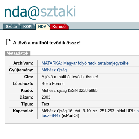
Szótár
KOPI
NDA
Kereső
A jövő a múltból tevődik össze!
Metaadatok
Archívum:
MATARKA: Magyar folyóiratok tartalomjegyzékei
Gyűjtemény:
Méhész újság
Cím:
A jövő a múltból tevődik össze!
Létrehozó:
Bozó Ferenc
Kiadó:
Méhész újság ISSN 0238-6895
Dátum:
2003
Típus:
Text
Kapcsolat:
Méhész újság 16. évf. 9-10. sz. 251-253. oldal URL:
h
fusz=8447
(isPartOf)