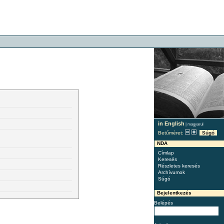
in English
|
magyarul
Betűméret:
Súgó
NDA
Címlap
Keresés
Részletes keresés
Archívumok
Súgó
Bejelentkezés
Belépés