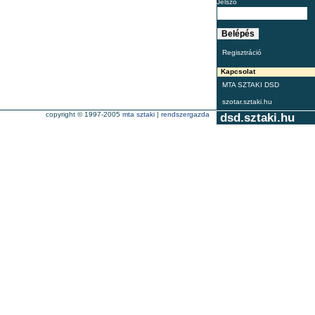
Jelszó
Regisztráció
Kapcsolat
MTA SZTAKI DSD
szotar.sztaki.hu
copyright © 1997-2005
mta sztaki
|
rendszergazda
dsd.sztaki.hu