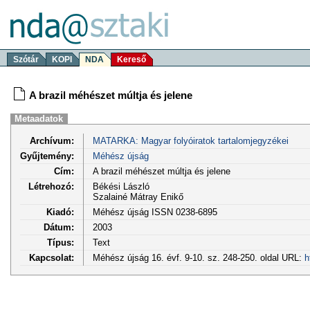
Szótár
KOPI
NDA
Kereső
A brazil méhészet múltja és jelene
Metaadatok
Archívum:
MATARKA: Magyar folyóiratok tartalomjegyzékei
Gyűjtemény:
Méhész újság
Cím:
A brazil méhészet múltja és jelene
Létrehozó:
Békési László
Szalainé Mátray Enikő
Kiadó:
Méhész újság ISSN 0238-6895
Dátum:
2003
Típus:
Text
Kapcsolat:
Méhész újság 16. évf. 9-10. sz. 248-250. oldal URL:
h