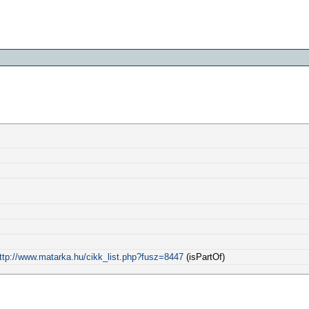
ttp://www.matarka.hu/cikk_list.php?fusz=8447
(isPartOf)