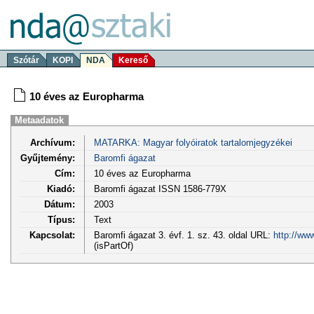
Szótár
KOPI
NDA
Kereső
10 éves az Europharma
Metaadatok
Archívum:
MATARKA: Magyar folyóiratok tartalomjegyzékei
Gyűjtemény:
Baromfi ágazat
Cím:
10 éves az Europharma
Kiadó:
Baromfi ágazat ISSN 1586-779X
Dátum:
2003
Típus:
Text
Kapcsolat:
Baromfi ágazat 3. évf. 1. sz. 43. oldal URL:
http://ww
(isPartOf)