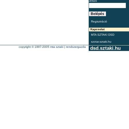
Jelszó
Regisztráció
Kapcsolat
MTA SZTAKI DSD
szotar.sztaki.hu
copyright © 1997-2005
mta sztaki
|
rendszergazda
dsd.sztaki.hu