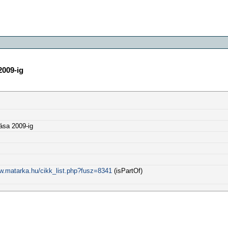
2009-ig
ása 2009-ig
ww.matarka.hu/cikk_list.php?fusz=8341
(isPartOf)