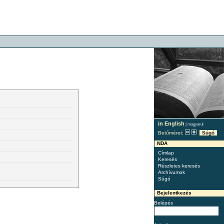
in English
|
magyarul
Betűméret:
Súgó
NDA
Címlap
Keresés
Részletes keresés
Archívumok
Súgó
Bejelentkezés
Belépés