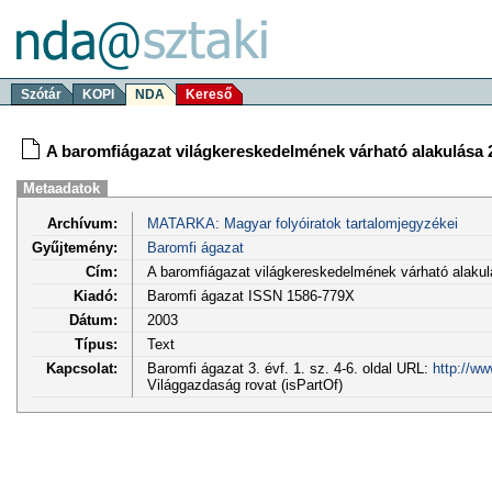
Szótár
KOPI
NDA
Kereső
A baromfiágazat világkereskedelmének várható alakulása 
Metaadatok
Archívum:
MATARKA: Magyar folyóiratok tartalomjegyzékei
Gyűjtemény:
Baromfi ágazat
Cím:
A baromfiágazat világkereskedelmének várható alakul
Kiadó:
Baromfi ágazat ISSN 1586-779X
Dátum:
2003
Típus:
Text
Kapcsolat:
Baromfi ágazat 3. évf. 1. sz. 4-6. oldal URL:
http://w
Világgazdaság rovat (isPartOf)