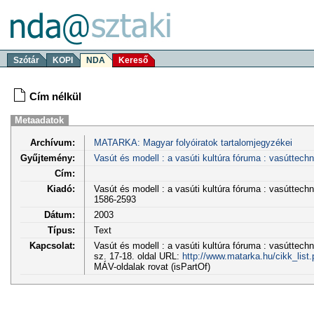
Szótár
KOPI
NDA
Kereső
Cím nélkül
Metaadatok
Archívum:
MATARKA: Magyar folyóiratok tartalomjegyzékei
Gyűjtemény:
Vasút és modell : a vasúti kultúra fóruma : vasúttech
Cím:
Kiadó:
Vasút és modell : a vasúti kultúra fóruma : vasúttech
1586-2593
Dátum:
2003
Típus:
Text
Kapcsolat:
Vasút és modell : a vasúti kultúra fóruma : vasúttechn
sz. 17-18. oldal URL:
http://www.matarka.hu/cikk_lis
MÁV-oldalak rovat (isPartOf)