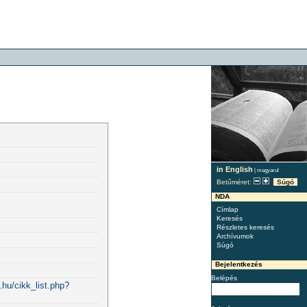
in English
|
magyarul
Betűméret:
Súgó
NDA
Címlap
Keresés
Részletes keresés
Archívumok
Súgó
Bejelentkezés
Belépés
.hu/cikk_list.php?