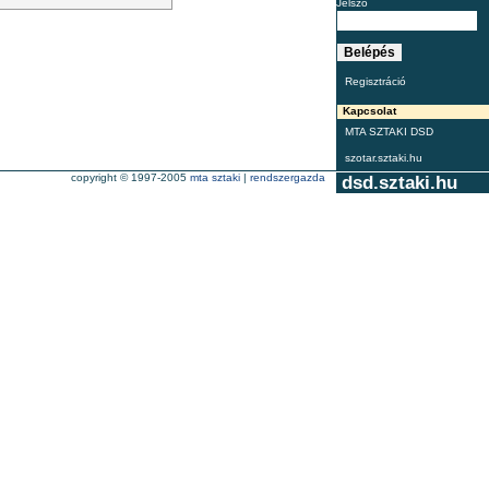
Jelszó
Regisztráció
Kapcsolat
MTA SZTAKI DSD
szotar.sztaki.hu
copyright © 1997-2005
mta sztaki
|
rendszergazda
dsd.sztaki.hu