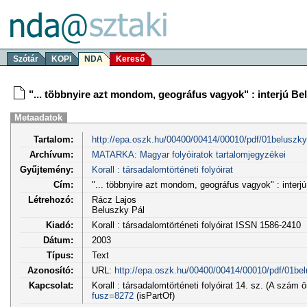
Szótár
KOPI
NDA
Kereső
"... többnyire azt mondom, geográfus vagyok" : interjú Bel
Metaadatok
Tartalom:
http://epa.oszk.hu/00400/00414/00010/pdf/01beluszky
Archívum:
MATARKA: Magyar folyóiratok tartalomjegyzékei
Gyűjtemény:
Korall : társadalomtörténeti folyóirat
Cím:
"... többnyire azt mondom, geográfus vagyok" : interjú
Létrehozó:
Rácz Lajos
Beluszky Pál
Kiadó:
Korall : társadalomtörténeti folyóirat ISSN 1586-2410
Dátum:
2003
Típus:
Text
Azonosító:
URL:
http://epa.oszk.hu/00400/00414/00010/pdf/01bel
Kapcsolat:
Korall : társadalomtörténeti folyóirat 14. sz. (A szám 
fusz=8272
(isPartOf)