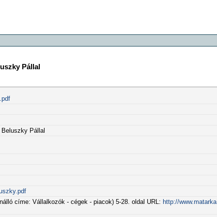
uszky Pállal
.pdf
 Beluszky Pállal
uszky.pdf
önálló címe: Vállalkozók - cégek - piacok) 5-28. oldal URL:
http://www.matarka