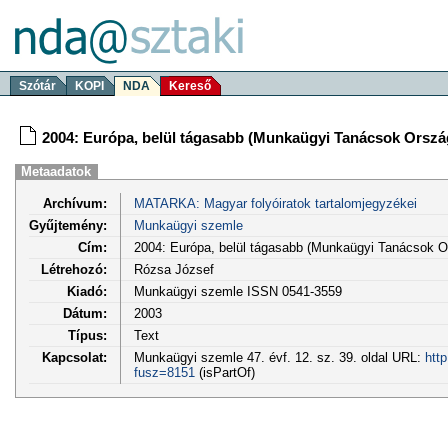
Szótár
KOPI
NDA
Kereső
2004: Európa, belül tágasabb (Munkaügyi Tanácsok Orszá
Metaadatok
Archívum:
MATARKA: Magyar folyóiratok tartalomjegyzékei
Gyűjtemény:
Munkaügyi szemle
Cím:
2004: Európa, belül tágasabb (Munkaügyi Tanácsok O
Létrehozó:
Rózsa József
Kiadó:
Munkaügyi szemle ISSN 0541-3559
Dátum:
2003
Típus:
Text
Kapcsolat:
Munkaügyi szemle 47. évf. 12. sz. 39. oldal URL:
htt
fusz=8151
(isPartOf)