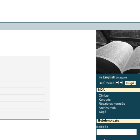
in English
|
magyarul
Betűméret:
Súgó
NDA
Címlap
Keresés
Részletes keresés
Archívumok
Súgó
Bejelentkezés
Belépés