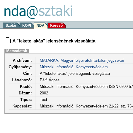
Szótár
KOPI
NDA
Kereső
A "fekete lakás" jelenségének vizsgálata
Metaadatok
Archívum:
MATARKA: Magyar folyóiratok tartalomjegyzékei
Gyűjtemény:
Műszaki információ. Környezetvédelem
Cím:
A "fekete lakás" jelenségének vizsgálata
Létrehozó:
Pálfi Ágnes
Kiadó:
Műszaki információ. Környezetvédelem ISSN 0209-5
Dátum:
2002
Típus:
Text
Kapcsolat:
Műszaki információ. Környezetvédelem 21-22. sz. 75-