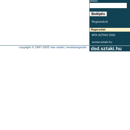
Jelszó
Regisztráció
Kapcsolat
MTA SZTAKI DSD
szotar.sztaki.hu
copyright © 1997-2005
mta sztaki
|
rendszergazda
dsd.sztaki.hu