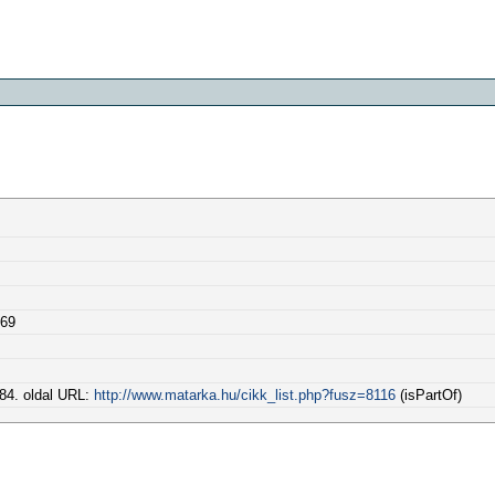
769
84. oldal URL:
http://www.matarka.hu/cikk_list.php?fusz=8116
(isPartOf)