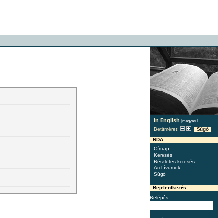
in English
|
magyarul
Betűméret:
Súgó
NDA
Címlap
Keresés
Részletes keresés
Archívumok
Súgó
Bejelentkezés
Belépés