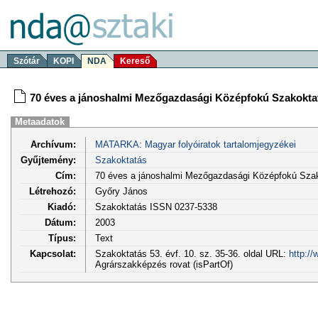
Szótár
KOPI
NDA
Kereső
70 éves a jánoshalmi Mezőgazdasági Középfokú Szakoktat
Metaadatok
Archívum:
MATARKA: Magyar folyóiratok tartalomjegyzékei
Gyűjtemény:
Szakoktatás
Cím:
70 éves a jánoshalmi Mezőgazdasági Középfokú Szak
Létrehozó:
Győry János
Kiadó:
Szakoktatás ISSN 0237-5338
Dátum:
2003
Típus:
Text
Kapcsolat:
Szakoktatás 53. évf. 10. sz. 35-36. oldal URL:
http:/
Agrárszakképzés rovat (isPartOf)