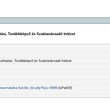
ási, Továbbképző és Szaktanácsadó Intézet
oktatási, Továbbképző és Szaktanácsadó Intézet
/www.matarka.hu/cikk_list.php?fusz=8099
(isPartOf)