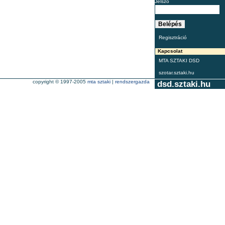
Jelszó
Regisztráció
Kapcsolat
MTA SZTAKI DSD
szotar.sztaki.hu
copyright © 1997-2005
mta sztaki
|
rendszergazda
dsd.sztaki.hu