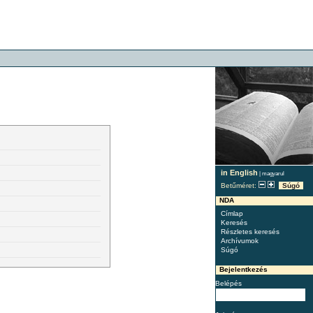
in English
|
magyarul
Betűméret:
Súgó
NDA
Címlap
Keresés
Részletes keresés
Archívumok
Súgó
Bejelentkezés
Belépés