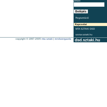
Jelszó
Regisztráció
Kapcsolat
MTA SZTAKI DSD
szotar.sztaki.hu
copyright © 1997-2005
mta sztaki
|
rendszergazda
dsd.sztaki.hu