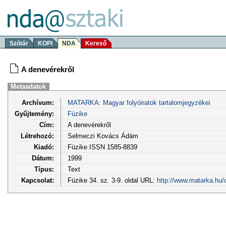
Szótár
KOPI
NDA
Kereső
A denevérekről
Metaadatok
Archívum:
MATARKA: Magyar folyóiratok tartalomjegyzékei
Gyűjtemény:
Füzike
Cím:
A denevérekről
Létrehozó:
Selmeczi Kovács Ádám
Kiadó:
Füzike ISSN 1585-8839
Dátum:
1999
Típus:
Text
Kapcsolat:
Füzike 34. sz. 3-9. oldal URL:
http://www.matarka.hu/