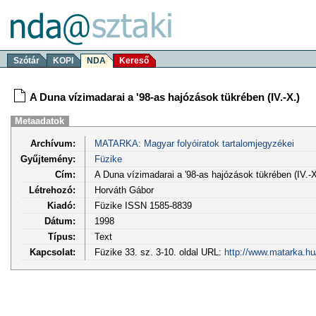
Szótár
KOPI
NDA
Kereső
A Duna vízimadarai a '98-as hajózások tükrében (IV.-X.)
Metaadatok
Archívum:
MATARKA: Magyar folyóiratok tartalomjegyzékei
Gyűjtemény:
Füzike
Cím:
A Duna vízimadarai a '98-as hajózások tükrében (IV.-X
Létrehozó:
Horváth Gábor
Kiadó:
Füzike ISSN 1585-8839
Dátum:
1998
Típus:
Text
Kapcsolat:
Füzike 33. sz. 3-10. oldal URL:
http://www.matarka.hu