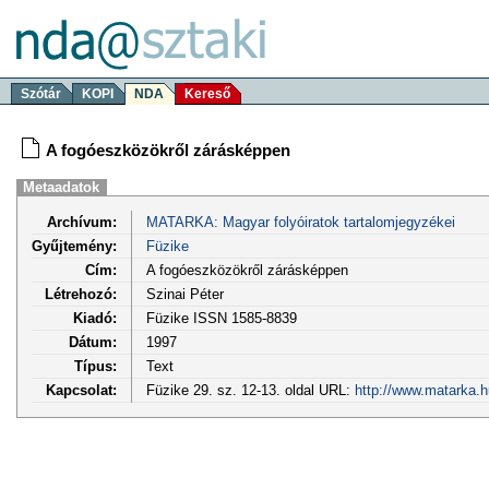
Szótár
KOPI
NDA
Kereső
A fogóeszközökről zárásképpen
Metaadatok
Archívum:
MATARKA: Magyar folyóiratok tartalomjegyzékei
Gyűjtemény:
Füzike
Cím:
A fogóeszközökről zárásképpen
Létrehozó:
Szinai Péter
Kiadó:
Füzike ISSN 1585-8839
Dátum:
1997
Típus:
Text
Kapcsolat:
Füzike 29. sz. 12-13. oldal URL:
http://www.matarka.h