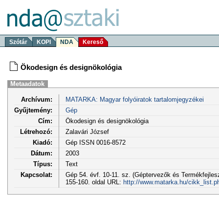
Szótár
KOPI
NDA
Kereső
Ökodesign és designökológia
Metaadatok
Archívum:
MATARKA: Magyar folyóiratok tartalomjegyzékei
Gyűjtemény:
Gép
Cím:
Ökodesign és designökológia
Létrehozó:
Zalavári József
Kiadó:
Gép ISSN 0016-8572
Dátum:
2003
Típus:
Text
Kapcsolat:
Gép 54. évf. 10-11. sz. (Géptervezők és Termékfejle
155-160. oldal URL:
http://www.matarka.hu/cikk_list.