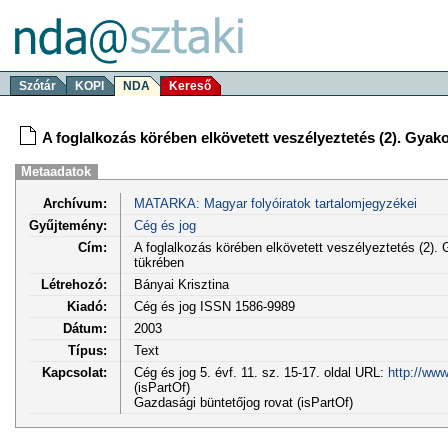
Szótár
KOPI
NDA
Kereső
A foglalkozás körében elkövetett veszélyeztetés (2). Gya
Metaadatok
Archívum:
MATARKA: Magyar folyóiratok tartalomjegyzékei
Gyűjtemény:
Cég és jog
Cím:
A foglalkozás körében elkövetett veszélyeztetés (2).
tükrében
Létrehozó:
Bányai Krisztina
Kiadó:
Cég és jog ISSN 1586-9989
Dátum:
2003
Típus:
Text
Kapcsolat:
Cég és jog 5. évf. 11. sz. 15-17. oldal URL:
http://ww
(isPartOf)
Gazdasági büntetőjog rovat (isPartOf)