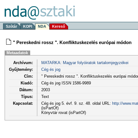
Szótár
KOPI
NDA
Kereső
" Pereskedni rossz ". Konfliktuskezelés európai módon
Metaadatok
Archívum:
MATARKA: Magyar folyóiratok tartalomjegyzékei
Gyűjtemény:
Cég és jog
Cím:
" Pereskedni rossz ". Konfliktuskezelés európai módo
Kiadó:
Cég és jog ISSN 1586-9989
Dátum:
2003
Típus:
Text
Kapcsolat:
Cég és jog 5. évf. 9. sz. 48. oldal URL:
http://www.ma
(isPartOf)
Könyvtár rovat (isPartOf)