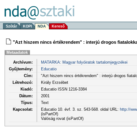
Szótár
KOPI
NDA
Kereső
"Azt hiszem nincs értékrendem" : interjú drogos fiatalokka
Metaadatok
Archívum:
MATARKA: Magyar folyóiratok tartalomjegyzékei
Gyűjtemény:
Educatio
Cím:
"Azt hiszem nincs értékrendem" : interjú drogos fiatal
Létrehozó:
Király Erzsébet
Kiadó:
Educatio ISSN 1216-3384
Dátum:
2001
Típus:
Text
Kapcsolat:
Educatio 10. évf. 3. sz. 543-568. oldal URL:
http://ww
(isPartOf)
Valóság rovat (isPartOf)