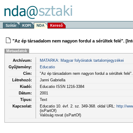
Szótár
KOPI
NDA
Kereső
"Az ép társadalom nem nagyon fordul a sérültek felé". [Int
Metaadatok
Archívum:
MATARKA: Magyar folyóiratok tartalomjegyzékei
Gyűjtemény:
Educatio
Cím:
"Az ép társadalom nem nagyon fordul a sérültek felé". 
Létrehozó:
Janni Gabriella
Kiadó:
Educatio ISSN 1216-3384
Dátum:
2001
Típus:
Text
Kapcsolat:
Educatio 10. évf. 2. sz. 349-368. oldal URL:
http://ww
(isPartOf)
Valóság rovat (isPartOf)