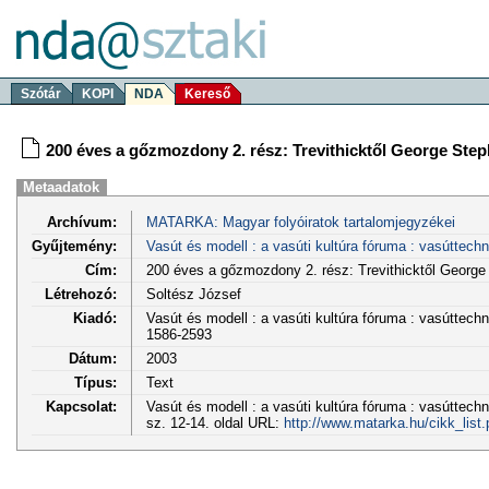
Szótár
KOPI
NDA
Kereső
200 éves a gőzmozdony 2. rész: Trevithicktől George Ste
Metaadatok
Archívum:
MATARKA: Magyar folyóiratok tartalomjegyzékei
Gyűjtemény:
Vasút és modell : a vasúti kultúra fóruma : vasúttech
Cím:
200 éves a gőzmozdony 2. rész: Trevithicktől George
Létrehozó:
Soltész József
Kiadó:
Vasút és modell : a vasúti kultúra fóruma : vasúttech
1586-2593
Dátum:
2003
Típus:
Text
Kapcsolat:
Vasút és modell : a vasúti kultúra fóruma : vasúttechn
sz. 12-14. oldal URL:
http://www.matarka.hu/cikk_lis