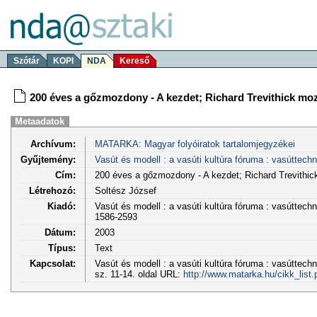
Szótár
KOPI
NDA
Kereső
200 éves a gőzmozdony - A kezdet; Richard Trevithick mo
Metaadatok
Archívum:
MATARKA: Magyar folyóiratok tartalomjegyzékei
Gyűjtemény:
Vasút és modell : a vasúti kultúra fóruma : vasúttech
Cím:
200 éves a gőzmozdony - A kezdet; Richard Trevithi
Létrehozó:
Soltész József
Kiadó:
Vasút és modell : a vasúti kultúra fóruma : vasúttech
1586-2593
Dátum:
2003
Típus:
Text
Kapcsolat:
Vasút és modell : a vasúti kultúra fóruma : vasúttechn
sz. 11-14. oldal URL:
http://www.matarka.hu/cikk_list