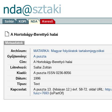
Szótár
KOPI
NDA
Kereső
A Hortobágy-Berettyó halai
Metaadatok
Archívum:
MATARKA: Magyar folyóiratok tartalomjegyzékei
Gyűjtemény:
A puszta
Cím:
A Hortobágy-Berettyó halai
Létrehozó:
Sallai Zoltán
Kiadó:
A puszta ISSN 0236-8056
Dátum:
1996
Típus:
Text
Kapcsolat:
A puszta 13. (hibásan 12.) évf. 58-72. oldal URL:
http
fusz=7693
(isPartOf)