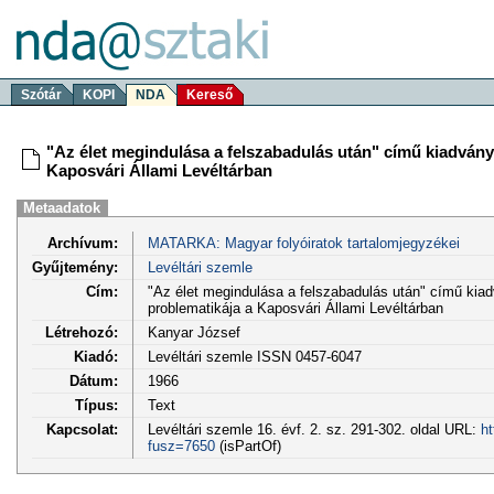
Szótár
KOPI
NDA
Kereső
"Az élet megindulása a felszabadulás után" című kiadvány 
Kaposvári Állami Levéltárban
Metaadatok
Archívum:
MATARKA: Magyar folyóiratok tartalomjegyzékei
Gyűjtemény:
Levéltári szemle
Cím:
"Az élet megindulása a felszabadulás után" című kiad
problematikája a Kaposvári Állami Levéltárban
Létrehozó:
Kanyar József
Kiadó:
Levéltári szemle ISSN 0457-6047
Dátum:
1966
Típus:
Text
Kapcsolat:
Levéltári szemle 16. évf. 2. sz. 291-302. oldal URL:
ht
fusz=7650
(isPartOf)