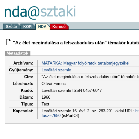
Szótár
KOPI
NDA
Kereső
"Az élet megindulása a felszabadulás után" témakör kutat
Metaadatok
Archívum:
MATARKA: Magyar folyóiratok tartalomjegyzékei
Gyűjtemény:
Levéltári szemle
Cím:
"Az élet megindulása a felszabadulás után" témakör k
Létrehozó:
Oltvai Ferenc
Kiadó:
Levéltári szemle ISSN 0457-6047
Dátum:
1966
Típus:
Text
Kapcsolat:
Levéltári szemle 16. évf. 2. sz. 283-291. oldal URL:
ht
fusz=7650
(isPartOf)