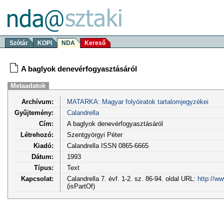
Szótár
KOPI
NDA
Kereső
A baglyok denevérfogyasztásáról
Metaadatok
Archívum:
MATARKA: Magyar folyóiratok tartalomjegyzékei
Gyűjtemény:
Calandrella
Cím:
A baglyok denevérfogyasztásáról
Létrehozó:
Szentgyörgyi Péter
Kiadó:
Calandrella ISSN 0865-6665
Dátum:
1993
Típus:
Text
Kapcsolat:
Calandrella 7. évf. 1-2. sz. 86-94. oldal URL:
http://w
(isPartOf)