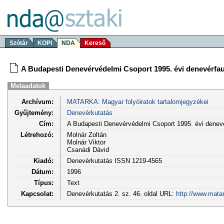
Szótár
KOPI
NDA
Kereső
A Budapesti Denevérvédelmi Csoport 1995. évi denevérfaun
Metaadatok
Archívum:
MATARKA: Magyar folyóiratok tartalomjegyzékei
Gyűjtemény:
Denevérkutatás
Cím:
A Budapesti Denevérvédelmi Csoport 1995. évi denevér
Létrehozó:
Molnár Zoltán
Molnár Viktor
Csanádi Dávid
Kiadó:
Denevérkutatás ISSN 1219-4565
Dátum:
1996
Típus:
Text
Kapcsolat:
Denevérkutatás 2. sz. 46. oldal URL:
http://www.mata