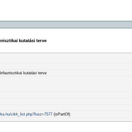
isztikai kutatási terve
faunisztikai kutatási terve
rka.hu/cikk_list.php?fusz=7577
(isPartOf)