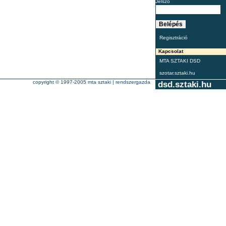
Jelszó
Regisztráció
Kapcsolat
MTA SZTAKI DSD
szotar.sztaki.hu
copyright © 1997-2005
mta sztaki
|
rendszergazda
dsd.sztaki.hu