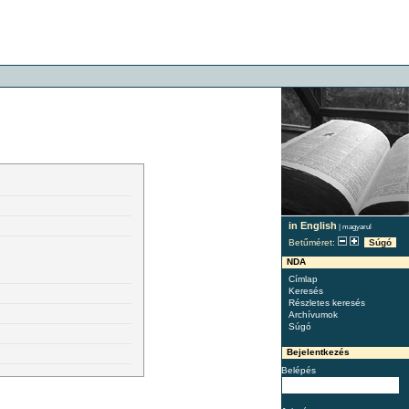
in English
|
magyarul
Betűméret:
Súgó
NDA
Címlap
Keresés
Részletes keresés
Archívumok
Súgó
Bejelentkezés
Belépés