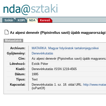
Szótár
KOPI
NDA
Kereső
Az alpesi denevér (Pipistrellus savii) újabb magyarország
Metaadatok
Archívum:
MATARKA: Magyar folyóiratok tartalomjegyzékei
Gyűjtemény:
Denevérkutatás
Cím:
Az alpesi denevér (Pipistrellus savii) újabb magyaror
Létrehozó:
Estók Péter
Kiadó:
Denevérkutatás ISSN 1219-4565
Dátum:
1995
Típus:
Text
Kapcsolat:
Denevérkutatás 1. sz. 18. oldal URL:
http://www.mata
(isPartOf)