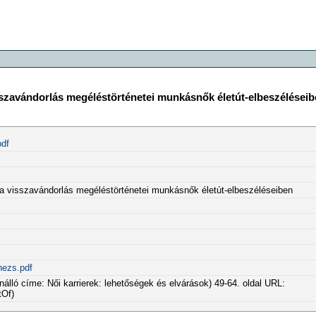
sszavándorlás megéléstörténetei munkásnők életút-elbeszélései
pdf
 a visszavándorlás megéléstörténetei munkásnők életút-elbeszéléseiben
hezs.pdf
önálló címe: Női karrierek: lehetőségek és elvárások) 49-64. oldal URL:
tOf)