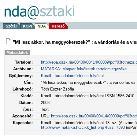
Szótár
KOPI
NDA
Kereső
"Mi lesz akkor, ha meggyökerezek?" : a vándorlás és a vi
Metaadatok
Tartalom:
http://epa.oszk.hu/00400/00414/00009/pdf/03tothezs.
Archívum:
MATARKA: Magyar folyóiratok tartalomjegyzékei
Gyűjtemény:
Korall : társadalomtörténeti folyóirat
Cím:
"Mi lesz akkor, ha meggyökerezek?" : a vándorlás és
Létrehozó:
Tóth Eszter Zsófia
Kiadó:
Korall : társadalomtörténeti folyóirat ISSN 1586-2410
Dátum:
2003
Típus:
Text
Azonosító:
URL:
http://epa.oszk.hu/00400/00414/00009/pdf/03tot
Kapcsolat:
Korall : társadalomtörténeti folyóirat 13. sz. (A szám 
http://www.matarka.hu/cikk_list.php?fusz=7393
(isPar