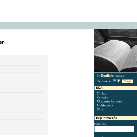
ben
in English
|
magyarul
Betűméret:
Súgó
NDA
Címlap
Keresés
Részletes keresés
Archívumok
Súgó
Bejelentkezés
Belépés