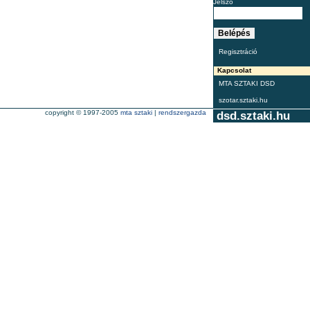
Jelszó
Regisztráció
Kapcsolat
MTA SZTAKI DSD
szotar.sztaki.hu
copyright © 1997-2005
mta sztaki
|
rendszergazda
dsd.sztaki.hu