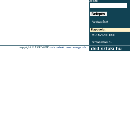
Jelszó
Regisztráció
Kapcsolat
MTA SZTAKI DSD
szotar.sztaki.hu
copyright © 1997-2005
mta sztaki
|
rendszergazda
dsd.sztaki.hu