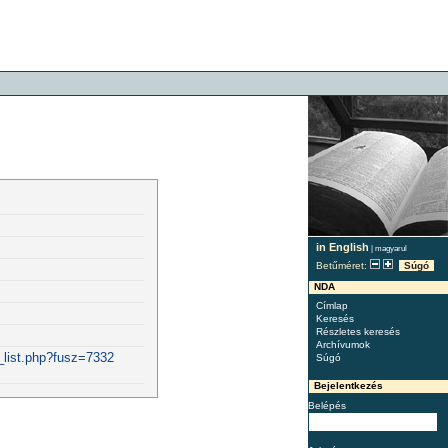
in English
|
magyarul
Betűméret:
Súgó
NDA
Címlap
Keresés
Részletes keresés
Archívumok
_list.php?fusz=7332
Súgó
Bejelentkezés
Belépés