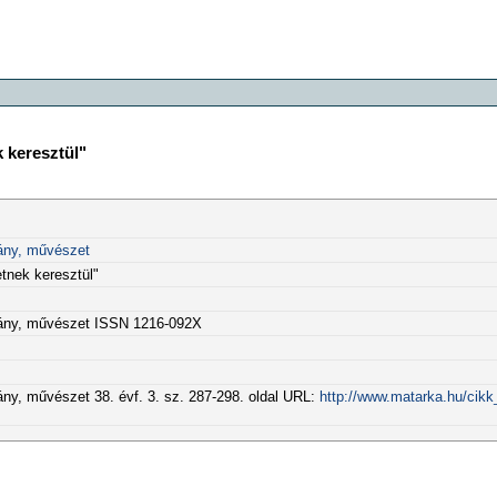
 keresztül"
ány, művészet
tnek keresztül"
mány, művészet ISSN 1216-092X
y, művészet 38. évf. 3. sz. 287-298. oldal URL:
http://www.matarka.hu/cikk