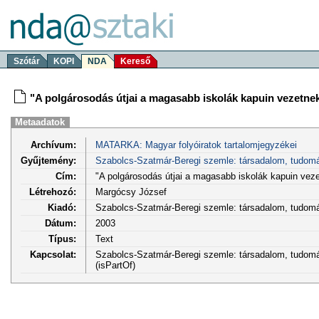
Szótár
KOPI
NDA
Kereső
"A polgárosodás útjai a magasabb iskolák kapuin vezetnek
Metaadatok
Archívum:
MATARKA: Magyar folyóiratok tartalomjegyzékei
Gyűjtemény:
Szabolcs-Szatmár-Beregi szemle: társadalom, tudom
Cím:
"A polgárosodás útjai a magasabb iskolák kapuin veze
Létrehozó:
Margócsy József
Kiadó:
Szabolcs-Szatmár-Beregi szemle: társadalom, tudo
Dátum:
2003
Típus:
Text
Kapcsolat:
Szabolcs-Szatmár-Beregi szemle: társadalom, tudomán
(isPartOf)