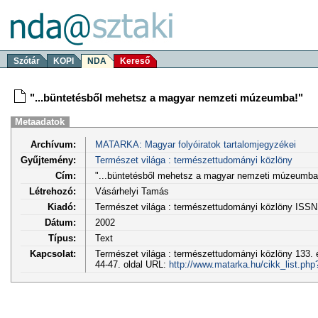
Szótár
KOPI
NDA
Kereső
"...büntetésből mehetsz a magyar nemzeti múzeumba!"
Metaadatok
Archívum:
MATARKA: Magyar folyóiratok tartalomjegyzékei
Gyűjtemény:
Természet világa : természettudományi közlöny
Cím:
"...büntetésből mehetsz a magyar nemzeti múzeumba
Létrehozó:
Vásárhelyi Tamás
Kiadó:
Természet világa : természettudományi közlöny ISSN
Dátum:
2002
Típus:
Text
Kapcsolat:
Természet világa : természettudományi közlöny 133. 
44-47. oldal URL:
http://www.matarka.hu/cikk_list.ph