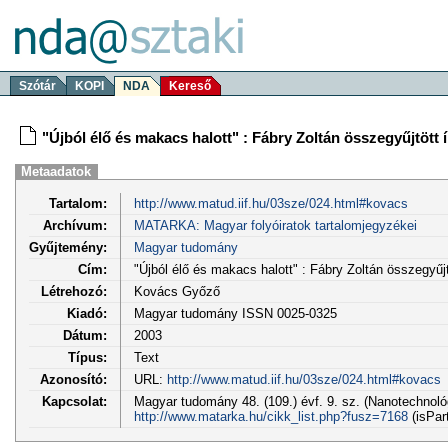
Szótár
KOPI
NDA
Kereső
"Újból élő és makacs halott" : Fábry Zoltán összegyűjtött 
Metaadatok
Tartalom:
http://www.matud.iif.hu/03sze/024.html#kovacs
Archívum:
MATARKA: Magyar folyóiratok tartalomjegyzékei
Gyűjtemény:
Magyar tudomány
Cím:
"Újból élő és makacs halott" : Fábry Zoltán összegyűjt
Létrehozó:
Kovács Győző
Kiadó:
Magyar tudomány ISSN 0025-0325
Dátum:
2003
Típus:
Text
Azonosító:
URL:
http://www.matud.iif.hu/03sze/024.html#kovacs
Kapcsolat:
Magyar tudomány 48. (109.) évf. 9. sz. (Nanotechnoló
http://www.matarka.hu/cikk_list.php?fusz=7168
(isPar