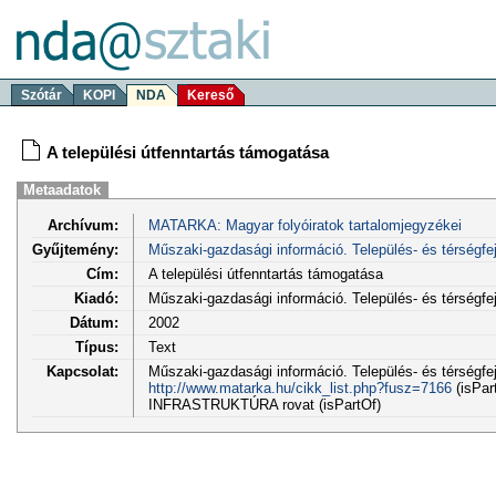
Szótár
KOPI
NDA
Kereső
A települési útfenntartás támogatása
Metaadatok
Archívum:
MATARKA: Magyar folyóiratok tartalomjegyzékei
Gyűjtemény:
Műszaki-gazdasági információ. Település- és térségfe
Cím:
A települési útfenntartás támogatása
Kiadó:
Műszaki-gazdasági információ. Település- és térségf
Dátum:
2002
Típus:
Text
Kapcsolat:
Műszaki-gazdasági információ. Település- és térségfejl
http://www.matarka.hu/cikk_list.php?fusz=7166
(isPar
INFRASTRUKTÚRA rovat (isPartOf)