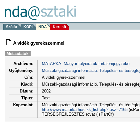
Szótár
KOPI
NDA
Kereső
A vidék gyerekszemmel
Metaadatok
Archívum:
MATARKA: Magyar folyóiratok tartalomjegyzékei
Gyűjtemény:
Műszaki-gazdasági információ. Település- és térségfe
Cím:
A vidék gyerekszemmel
Kiadó:
Műszaki-gazdasági információ. Település- és térségf
Dátum:
2002
Típus:
Text
Kapcsolat:
Műszaki-gazdasági információ. Település- és térségfejl
http://www.matarka.hu/cikk_list.php?fusz=7165
(isPar
TÉRSÉGFEJLESZTÉS rovat (isPartOf)