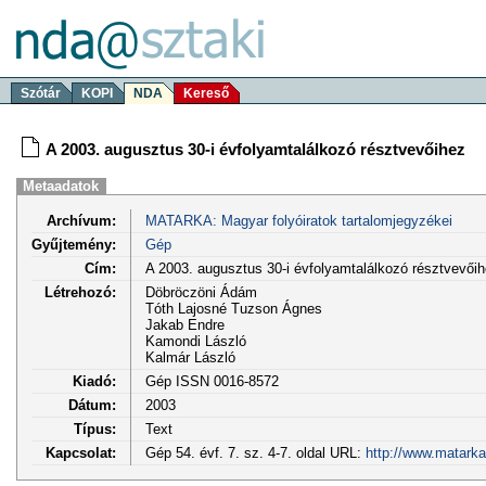
Szótár
KOPI
NDA
Kereső
A 2003. augusztus 30-i évfolyamtalálkozó résztvevőihez
Metaadatok
Archívum:
MATARKA: Magyar folyóiratok tartalomjegyzékei
Gyűjtemény:
Gép
Cím:
A 2003. augusztus 30-i évfolyamtalálkozó résztvevői
Létrehozó:
Döbröczöni Ádám
Tóth Lajosné Tuzson Ágnes
Jakab Endre
Kamondi László
Kalmár László
Kiadó:
Gép ISSN 0016-8572
Dátum:
2003
Típus:
Text
Kapcsolat:
Gép 54. évf. 7. sz. 4-7. oldal URL:
http://www.matarka