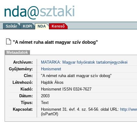
Szótár
KOPI
NDA
Kereső
"A német ruha alatt magyar szív dobog"
Metaadatok
Archívum:
MATARKA: Magyar folyóiratok tartalomjegyzékei
Gyűjtemény:
Honismeret
Cím:
"A német ruha alatt magyar szív dobog"
Létrehozó:
Hajdók Ákos
Kiadó:
Honismeret ISSN 0324-7627
Dátum:
2003
Típus:
Text
Kapcsolat:
Honismeret 31. évf. 4. sz. 54-56. oldal URL:
http://ww
(isPartOf)