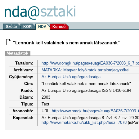
Szótár
KOPI
NDA
Kereső
"Lennünk kell valakinek s nem annak látszanunk"
Metaadatok
Tartalom:
http://www.omgk.hu/pages/euag/EA036-7/2003_6_7.p
Archívum:
MATARKA: Magyar folyóiratok tartalomjegyzékei
Gyűjtemény:
Az Európai Unió agrárgazdasága
Cím:
"Lennünk kell valakinek s nem annak látszanunk"
Kiadó:
Az Európai Unió agrárgazdasága ISSN 1416-6194
Dátum:
2003
Típus:
Text
Azonosító:
URL:
http://www.omgk.hu/pages/euag/EA036-7/2003_
Kapcsolat:
Az Európai Unió agrárgazdasága 8. évf. 6-7. sz. 29-30
http://www.matarka.hu/cikk_list.php?fusz=7078
(isPar