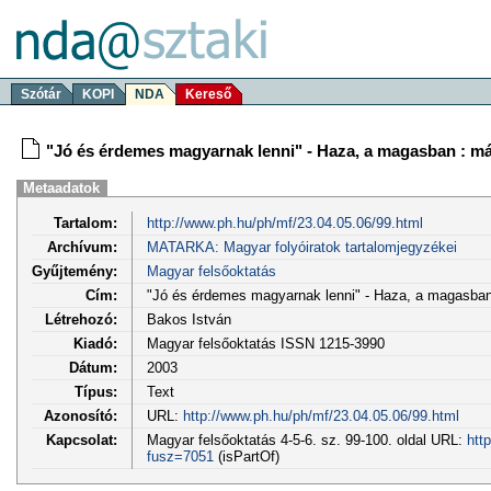
Szótár
KOPI
NDA
Kereső
"Jó és érdemes magyarnak lenni" - Haza, a magasban : m
Metaadatok
Tartalom:
http://www.ph.hu/ph/mf/23.04.05.06/99.html
Archívum:
MATARKA: Magyar folyóiratok tartalomjegyzékei
Gyűjtemény:
Magyar felsőoktatás
Cím:
"Jó és érdemes magyarnak lenni" - Haza, a magasban
Létrehozó:
Bakos István
Kiadó:
Magyar felsőoktatás ISSN 1215-3990
Dátum:
2003
Típus:
Text
Azonosító:
URL:
http://www.ph.hu/ph/mf/23.04.05.06/99.html
Kapcsolat:
Magyar felsőoktatás 4-5-6. sz. 99-100. oldal URL:
htt
fusz=7051
(isPartOf)