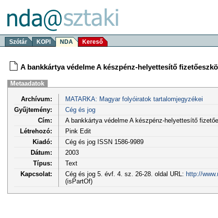
Szótár
KOPI
NDA
Kereső
A bankkártya védelme A készpénz-helyettesítő fizetőeszk
Metaadatok
Archívum:
MATARKA: Magyar folyóiratok tartalomjegyzékei
Gyűjtemény:
Cég és jog
Cím:
A bankkártya védelme A készpénz-helyettesítő fizető
Létrehozó:
Pink Edit
Kiadó:
Cég és jog ISSN 1586-9989
Dátum:
2003
Típus:
Text
Kapcsolat:
Cég és jog 5. évf. 4. sz. 26-28. oldal URL:
http://www
(isPartOf)