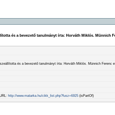
otta és a bevezető tanulmányt írta: Horváth Miklós. Münnich F
állította és a bevezető tanulmányt írta: Horváth Miklós. Münnich Ferenc e
l URL:
http://www.matarka.hu/cikk_list.php?fusz=6925
(isPartOf)