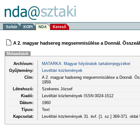
Szótár
KOPI
NDA
Kereső
A 2. magyar hadsereg megsemmisülése a Donnál. Összeállít
Metaadatok
Archívum:
MATARKA: Magyar folyóiratok tartalomjegyzékei
Gyűjtemény:
Levéltári közlemények
Cím:
A 2. magyar hadsereg megsemmisülése a Donnál. Össze
1959.
Létrehozó:
Szekeres József
Kiadó:
Levéltári közlemények ISSN 0024-1512
Dátum:
1960
Típus:
Text
Kapcsolat:
Levéltári közlemények 31. évf. [1. sz.] 369-371. olda