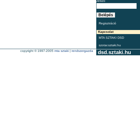
Jelszó
Regisztráció
Kapcsolat
MTA SZTAKI DSD
szotar.sztaki.hu
copyright © 1997-2005
mta sztaki
|
rendszergazda
dsd.sztaki.hu