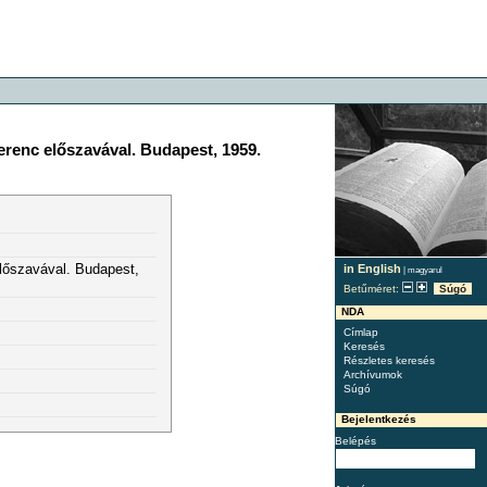
erenc előszavával. Budapest, 1959.
lőszavával. Budapest,
in English
|
magyarul
Betűméret:
Súgó
NDA
Címlap
Keresés
Részletes keresés
Archívumok
Súgó
Bejelentkezés
Belépés