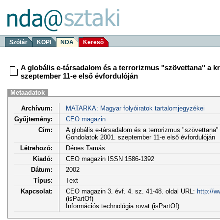
Szótár
KOPI
NDA
Kereső
A globális e-társadalom és a terrorizmus "szövettana" a k
szeptember 11-e első évfordulóján
Metaadatok
Archívum:
MATARKA: Magyar folyóiratok tartalomjegyzékei
Gyűjtemény:
CEO magazin
Cím:
A globális e-társadalom és a terrorizmus "szövettana" 
Gondolatok 2001. szeptember 11-e első évfordulóján
Létrehozó:
Dénes Tamás
Kiadó:
CEO magazin ISSN 1586-1392
Dátum:
2002
Típus:
Text
Kapcsolat:
CEO magazin 3. évf. 4. sz. 41-48. oldal URL:
http://
(isPartOf)
Információs technológia rovat (isPartOf)