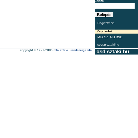
Jelszó
Regisztráció
Kapcsolat
MTA SZTAKI DSD
szotar.sztaki.hu
copyright © 1997-2005
mta sztaki
|
rendszergazda
dsd.sztaki.hu