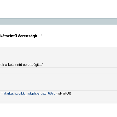
étszintű éerettségit..."
k a kétszintű éerettségit..."
.matarka.hu/cikk_list.php?fusz=6878
(isPartOf)