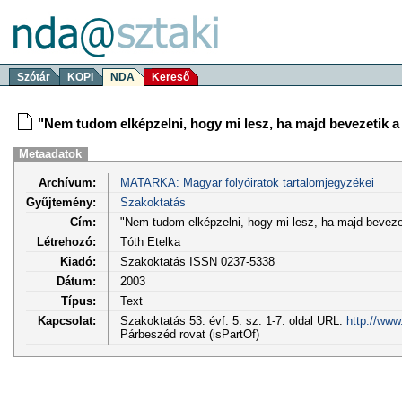
Szótár
KOPI
NDA
Kereső
"Nem tudom elképzelni, hogy mi lesz, ha majd bevezetik a k
Metaadatok
Archívum:
MATARKA: Magyar folyóiratok tartalomjegyzékei
Gyűjtemény:
Szakoktatás
Cím:
"Nem tudom elképzelni, hogy mi lesz, ha majd bevezeti
Létrehozó:
Tóth Etelka
Kiadó:
Szakoktatás ISSN 0237-5338
Dátum:
2003
Típus:
Text
Kapcsolat:
Szakoktatás 53. évf. 5. sz. 1-7. oldal URL:
http://www
Párbeszéd rovat (isPartOf)