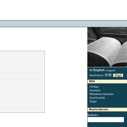
in English
|
magyarul
Betűméret:
Súgó
NDA
Címlap
Keresés
Részletes keresés
Archívumok
Súgó
Bejelentkezés
Belépés