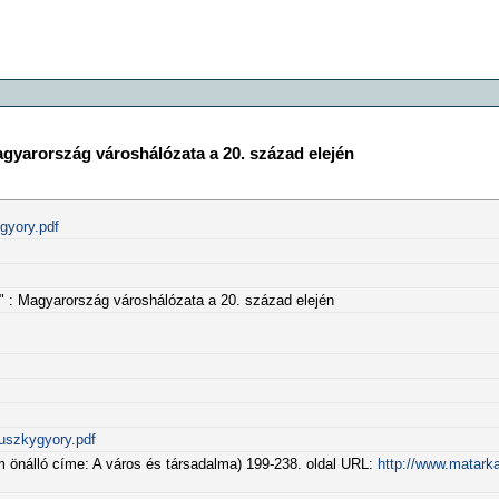
Magyarország városhálózata a 20. század elején
gyory.pdf
s" : Magyarország városhálózata a 20. század elején
uszkygyory.pdf
zám önálló címe: A város és társadalma) 199-238. oldal URL:
http://www.matarka