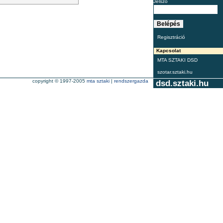
Jelszó
Regisztráció
Kapcsolat
MTA SZTAKI DSD
szotar.sztaki.hu
copyright © 1997-2005
mta sztaki
|
rendszergazda
dsd.sztaki.hu