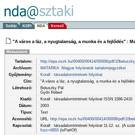
Szótár
KOPI
NDA
Kereső
"A város a láz, a nyugtalanság, a munka és a fejlődés" : 
Metaadatok
Tartalom:
http://epa.oszk.hu/00400/00414/00008/pdf/10beluszky
Archívum:
MATARKA: Magyar folyóiratok tartalomjegyzékei
Gyűjtemény:
Korall : társadalomtörténeti folyóirat
Cím:
"A város a láz, a nyugtalanság, a munka és a fejlődé
Létrehozó:
Beluszky Pál
Győri Róbert
Kiadó:
Korall : társadalomtörténeti folyóirat ISSN 1586-2410
Dátum:
2003
Típus:
Text
Azonosító:
URL:
http://epa.oszk.hu/00400/00414/00008/pdf/10bel
Kapcsolat:
Korall : társadalomtörténeti folyóirat 11-12. sz. (A s
fusz=6855
(isPartOf)