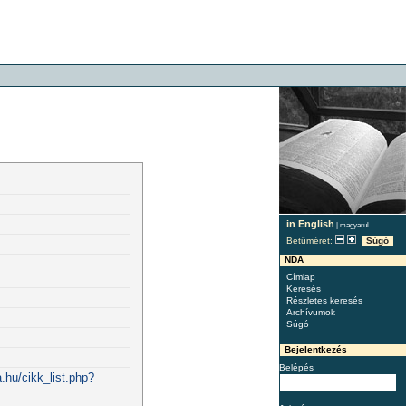
in English
|
magyarul
Betűméret:
Súgó
NDA
Címlap
Keresés
Részletes keresés
Archívumok
Súgó
Bejelentkezés
Belépés
.hu/cikk_list.php?