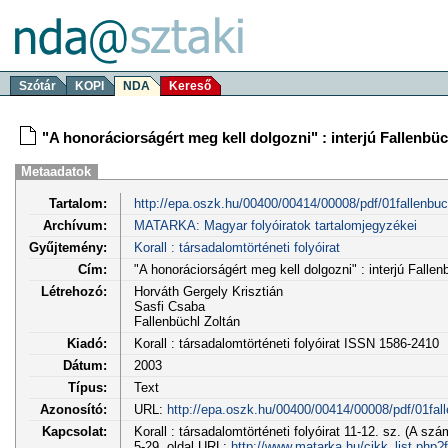
Szótár
KOPI
NDA
Kereső
"A honoráciorságért meg kell dolgozni" : interjú Fallenbüc
Metaadatok
Tartalom:
http://epa.oszk.hu/00400/00414/00008/pdf/01fallenbuc
Archívum:
MATARKA: Magyar folyóiratok tartalomjegyzékei
Gyűjtemény:
Korall : társadalomtörténeti folyóirat
Cím:
"A honoráciorságért meg kell dolgozni" : interjú Fallen
Létrehozó:
Horváth Gergely Krisztián
Sasfi Csaba
Fallenbüchl Zoltán
Kiadó:
Korall : társadalomtörténeti folyóirat ISSN 1586-2410
Dátum:
2003
Típus:
Text
Azonosító:
URL:
http://epa.oszk.hu/00400/00414/00008/pdf/01fall
Kapcsolat:
Korall : társadalomtörténeti folyóirat 11-12. sz. (A sz
5-29. oldal URL:
http://www.matarka.hu/cikk_list.php