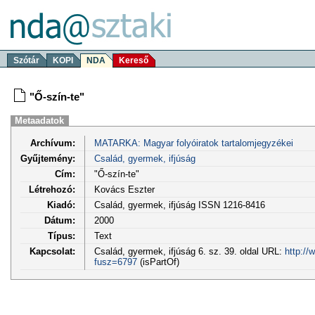
Szótár
KOPI
NDA
Kereső
"Ő-szín-te"
Metaadatok
Archívum:
MATARKA: Magyar folyóiratok tartalomjegyzékei
Gyűjtemény:
Család, gyermek, ifjúság
Cím:
"Ő-szín-te"
Létrehozó:
Kovács Eszter
Kiadó:
Család, gyermek, ifjúság ISSN 1216-8416
Dátum:
2000
Típus:
Text
Kapcsolat:
Család, gyermek, ifjúság 6. sz. 39. oldal URL:
http://
fusz=6797
(isPartOf)