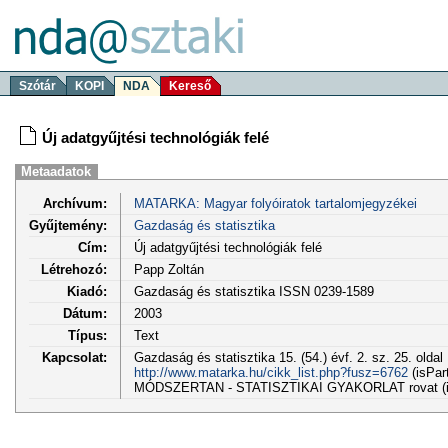
Szótár
KOPI
NDA
Kereső
Új adatgyűjtési technológiák felé
Metaadatok
Archívum:
MATARKA: Magyar folyóiratok tartalomjegyzékei
Gyűjtemény:
Gazdaság és statisztika
Cím:
Új adatgyűjtési technológiák felé
Létrehozó:
Papp Zoltán
Kiadó:
Gazdaság és statisztika ISSN 0239-1589
Dátum:
2003
Típus:
Text
Kapcsolat:
Gazdaság és statisztika 15. (54.) évf. 2. sz. 25. oldal
http://www.matarka.hu/cikk_list.php?fusz=6762
(isPar
MÓDSZERTAN - STATISZTIKAI GYAKORLAT rovat (i