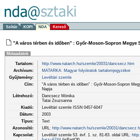
Szótár
KOPI
NDA
Kereső
"A város térben és időben" : Győr-Moson-Sopron Megye Sop
Metaadatok
Tartalom:
http://www.natarch.hu/szemle/20031/dancsecz.htm
Archívum:
MATARKA: Magyar folyóiratok tartalomjegyzékei
Gyűjtemény:
Levéltári szemle
Cím:
"A város térben és időben" : Győr-Moson-Sopron Megye
Napja
Létrehozó:
Dancsecz Mónika
Tatai Zsuzsanna
Kiadó:
Levéltári szemle ISSN 0457-6047
Dátum:
2003
Típus:
Text
Azonosító:
URL:
http://www.natarch.hu/szemle/20031/dancsecz.
Kapcsolat:
Levéltári szemle 53. évf. 1. sz. 81-83. oldal URL:
http
fusz=6744
(isPartOf)