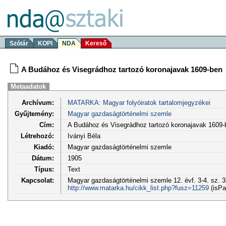
Szótár
KOPI
NDA
Kereső
A Budához és Visegrádhoz tartozó koronajavak 1609-ben
Metaadatok
Archívum:
MATARKA: Magyar folyóiratok tartalomjegyzékei
Gyűjtemény:
Magyar gazdaságtörténelmi szemle
Cím:
A Budához és Visegrádhoz tartozó koronajavak 1609-
Létrehozó:
Iványi Béla
Kiadó:
Magyar gazdaságtörténelmi szemle
Dátum:
1905
Típus:
Text
Kapcsolat:
Magyar gazdaságtörténelmi szemle 12. évf. 3-4. sz. 3
http://www.matarka.hu/cikk_list.php?fusz=11259
(isPa